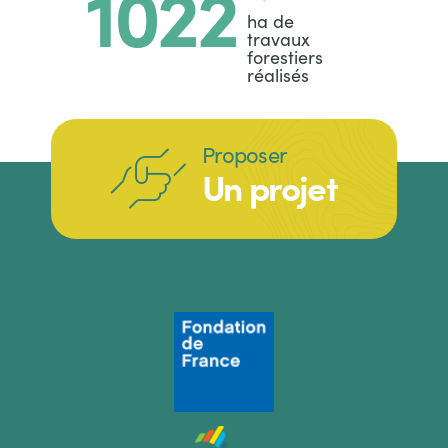
Chiffre
1038
Titre
ha de
travaux
forestiers
réalisés
Body
Proposer
Un projet
Body