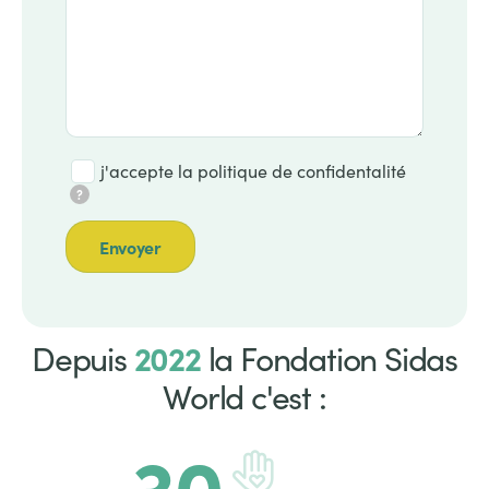
j'accepte la politique de confidentalité
?
2022
Titre
Depuis
la Fondation Sidas
World c'est :
Chiffre
30
Chiffre
Icon
clé