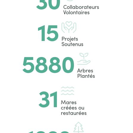
Titre
Collaborateurs
Volontaires
Chiffre
15
Icon
Titre
Projets
Soutenus
Chiffre
5880
Icon
Titre
Arbres
Plantés
Chiffre
31
Icon
Titre
Mares
créées ou
restaurées
Icon