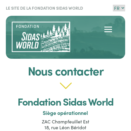
Aller
Select
au
LE SITE DE LA FONDATION SIDAS WORLD
your
contenu
langua
principal
Navigation
principale
Nous contacter
Body
Fondation Sidas World
Siège opérationnel
ZAC Champfeuillet Est
18, rue Léon Béridot